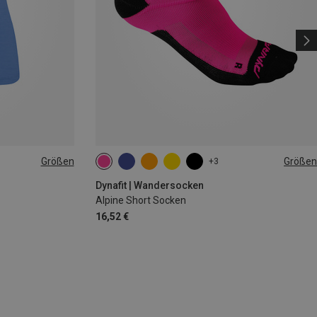
Größen
Größen
+3
35|36|37|38
39|40|41|42
43|44|45|46
Dynafit | Wandersocken
Alpine Short Socken
16,52 €