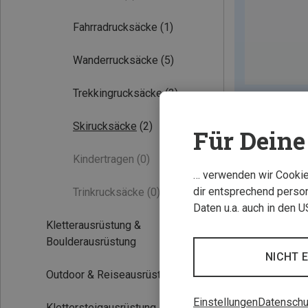
Fahrradrucksäcke
(1)
Wanderrucksäcke
(5)
Trekkingrucksäcke
(3)
Skirucksäcke
(2)
Für Deine 
Kindertragen
(0)
… verwenden wir Cookies
dir entsprechend person
Trinkrucksäcke
(0)
Daten u.a. auch in den 
Kletterausrüstung &
Boulderausrüstung
NICHT 
Outdoor & Reiseausrüstung
Einstellungen
Datenschu
Klettersteigausrüstung