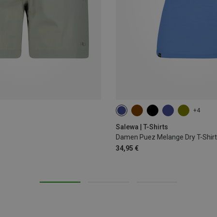
+4
XS
S
M
L
XL
Salewa | T-Shirts
Damen Puez Melange Dry T-Shirt
34,95 €