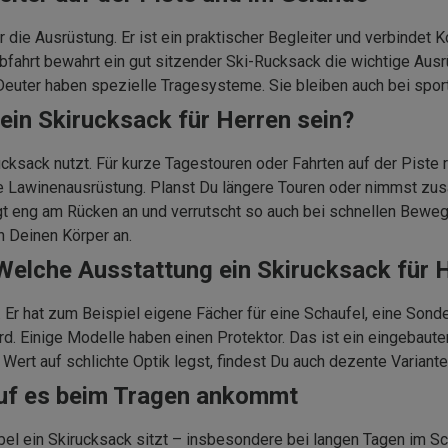
r die Ausrüstung. Er ist ein praktischer Begleiter und verbindet 
fahrt bewahrt ein gut sitzender Ski-Rucksack die wichtige Ausrüs
 Deuter haben spezielle Tragesysteme. Sie bleiben auch bei spor
 ein Skirucksack für Herren sein?
ksack nutzt. Für kurze Tagestouren oder Fahrten auf der Piste rei
 Lawinenausrüstung. Planst Du längere Touren oder nimmst zusät
egt eng am Rücken an und verrutscht so auch bei schnellen Beweg
 Deinen Körper an.
Welche Ausstattung ein Skirucksack für 
ls. Er hat zum Beispiel eigene Fächer für eine Schaufel, eine So
. Einige Modelle haben einen Protektor. Das ist ein eingebauter 
rt auf schlichte Optik legst, findest Du auch dezente Varianten,
uf es beim Tragen ankommt
el ein Skirucksack sitzt – insbesondere bei langen Tagen im S