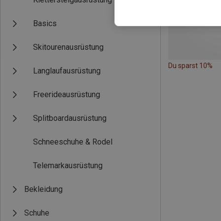
Basics
Skitourenausrüstung
Du sparst 10%
Langlaufausrüstung
Freerideausrüstung
Splitboardausrüstung
Schneeschuhe & Rodel
Telemarkausrüstung
Bekleidung
Schuhe