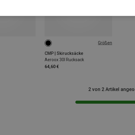
Größen
30L
CMP | Skirucksäcke
Aeroox 30l Rucksack
64,60 €
2 von 2 Artikel ange