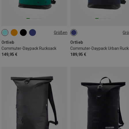
Größen
Gr
21L
27L
Ortlieb
Ortlieb
Commuter-Daypack Rucksack
149,95 €
189,95 €