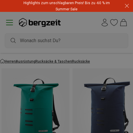
Highlights zum unschlagbaren Preis! Bis zu -60 % im
Summer Sale
Herren
Ausrüstung
Rucksäcke & Taschen
Rucksäcke