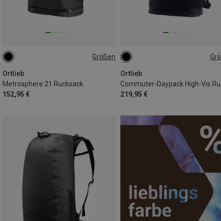
Größen
Gr
21L
21L
Ortlieb
Ortlieb
Metrosphere 21 Rucksack
152,95 €
219,95 €