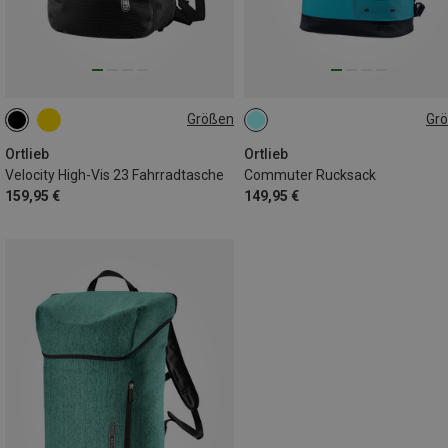
Größen
Gr
23L
21L
Ortlieb
Ortlieb
Velocity High-Vis 23 Fahrradtasche
Commuter Rucksack
159,95 €
149,95 €