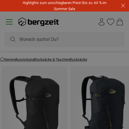
Highlights zum unschlagbaren Preis! Bis zu -60 % im
Summer Sale
Herren
Ausrüstung
Rucksäcke & Taschen
Rucksäcke