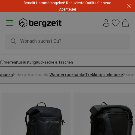
Dynafit Hammerangebot! Reduzierte Outfits für neue
Abenteuer
Herren
Ausrüstung
Rucksäcke & Taschen
ypacks
Fahrradrucksäcke
Wanderrucksäcke
Trekkingrucksäcke
Skiru