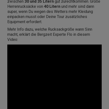
zwischen
30 und 35 Litern
gut zurechtkommen. Große
Herrenrucksäcke von
40 Litern
und mehr sind dann
super, wenn Du wegen des Wetters mehr Kleidung
einpacken musst oder Deine Tour zusätzliches
Equipment erfordert.
Mehr Info dazu, welche Rucksackgröße wann Sinn
macht, erklärt die Bergzeit Experte Flo in diesem
Video: