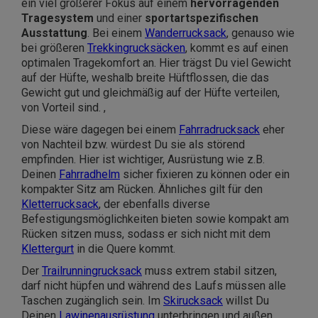
ein viel größerer Fokus auf einem
hervorragenden
Tragesystem
und einer
sportartspezifischen
Ausstattung
. Bei einem
Wanderrucksack
, genauso wie
bei größeren
Trekkingrucksäcken
, kommt es auf einen
optimalen Tragekomfort an. Hier trägst Du viel Gewicht
auf der Hüfte, weshalb breite Hüftflossen, die das
Gewicht gut und gleichmäßig auf der Hüfte verteilen,
von Vorteil sind. ,
Diese wäre dagegen bei einem
Fahrradrucksack
eher
von Nachteil bzw. würdest Du sie als störend
empfinden. Hier ist wichtiger, Ausrüstung wie z.B.
Deinen
Fahrradhelm
sicher fixieren zu können oder ein
kompakter Sitz am Rücken. Ähnliches gilt für den
Kletterrucksack
, der ebenfalls diverse
Befestigungsmöglichkeiten bieten sowie kompakt am
Rücken sitzen muss, sodass er sich nicht mit dem
Klettergurt
in die Quere kommt.
Der
Trailrunningrucksack
muss extrem stabil sitzen,
darf nicht hüpfen und während des Laufs müssen alle
Taschen zugänglich sein. Im
Skirucksack
willst Du
Deinen
Lawinenausrüstung
unterbringen und außen