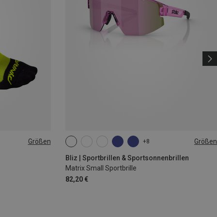
Größen
Größen
+8
|44|45|46
ONE SIZE
Bliz | Sportbrillen & Sportsonnenbrillen
Matrix Small Sportbrille
82,20 €