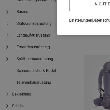
NICHT 
Basics
Einstellungen
Datenschu
Skitourenausrüstung
Du sparst 17%
Langlaufausrüstung
Freerideausrüstung
Splitboardausrüstung
Schneeschuhe & Rodel
Telemarkausrüstung
Bekleidung
Schuhe