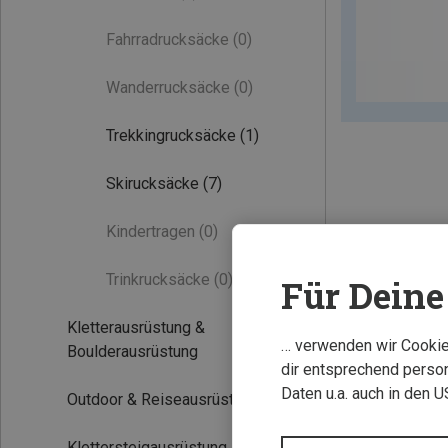
Fahrradrucksäcke
(0)
Wanderrucksäcke
(0)
Trekkingrucksäcke
(1)
Skirucksäcke
(7)
Kindertragen
(0)
Trinkrucksäcke
(0)
Für Deine 
Kletterausrüstung &
… verwenden wir Cookies
Boulderausrüstung
dir entsprechend person
Daten u.a. auch in den 
Outdoor & Reiseausrüstung
Klettersteigausrüstung