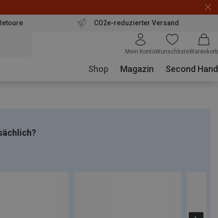
Retoure
CO2e-reduzierter Versand
Mein Konto
Wunschliste
Warenkorb
Shop
Magazin
Second Hand
sächlich?