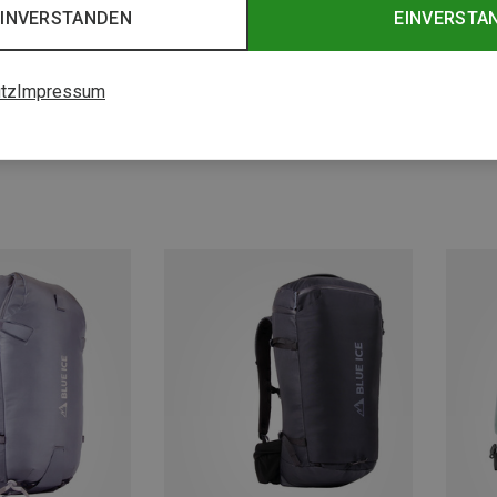
EINVERSTANDEN
EINVERSTA
tz
Impressum
Du sparst 19%
Du spa