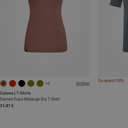
Du sparst 59%
Größen
+3
XS
S
M
L
XL
XXL
Salewa | T-Shirts
Damen Puez Melange Dry T-Shirt
31,81 €