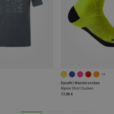
+3
35|36|37|38
39|40|41|42
43
Dynafit | Wandersocken
Alpine Short Socken
17,95 €