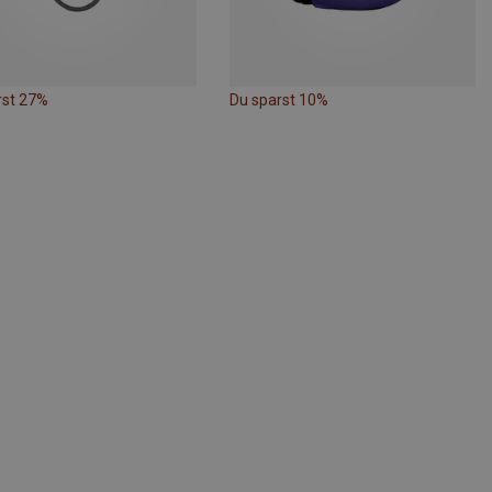
rst 27%
Du sparst 10%