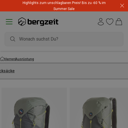
Highlights zum unschlagbaren Preis! Bis zu -60 % im
Summer Sale
Herren
Ausrüstung
cksäcke