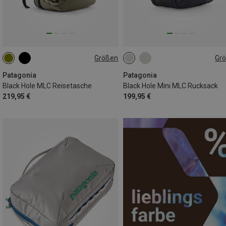
Größen
Gr
45L
30L
Patagonia
Patagonia
Black Hole MLC Reisetasche
Black Hole Mini MLC Rucksack
219,95 €
199,95 €