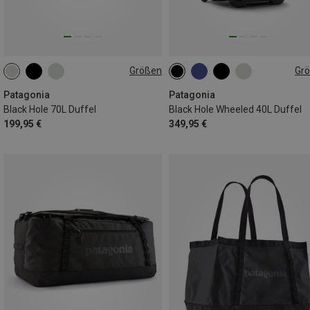
Größen
Gr
70L
40L
Patagonia
Patagonia
Black Hole 70L Duffel
Black Hole Wheeled 40L Duffel
199,95 €
349,95 €