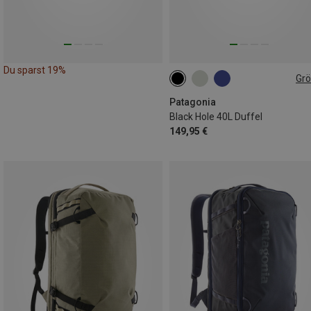
Du sparst 19%
Gr
40L
Patagonia
Black Hole 40L Duffel
149,95 €