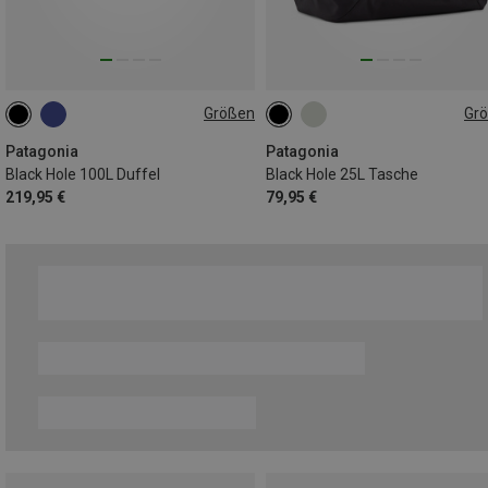
Größen
Gr
100L
25L
Patagonia
Patagonia
Black Hole 100L Duffel
Black Hole 25L Tasche
219,95 €
79,95 €