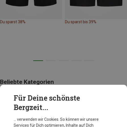
Du sparst 38%
Du sparst bis 39%
Beliebte Kategorien
Für Deine schönste
AUSRÜSTUNG
Bergzeit...
… verwenden wir Cookies. So können wir unsere
Services für Dich optimieren, Inhalte auf Dich