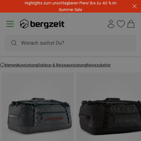
Highlights zum unschlagbaren Preis! Bis zu -60 % im
Summer Sale
Herren
Ausrüstung
Outdoor & Reiseausrüstung
Reisezubehör