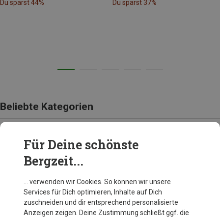
Du sparst 44%
Du sparst 37%
Beliebte Kategorien
Für Deine schönste
AUSRÜSTUNG
Bergzeit...
… verwenden wir Cookies. So können wir unsere
Services für Dich optimieren, Inhalte auf Dich
zuschneiden und dir entsprechend personalisierte
Anzeigen zeigen. Deine Zustimmung schließt ggf. die