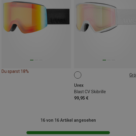
Du sparst 18%
Gr
ONE SIZE
Uvex
Blast CV Skibrille
99,95 €
16 von 16 Artikel angesehen