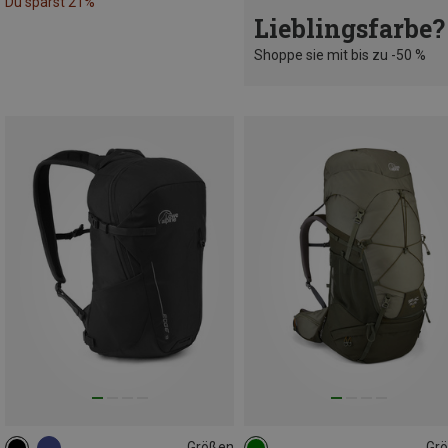
Du sparst 21%
Lieblingsfarbe?
Shoppe sie mit bis zu -50 %
Größen
Gr