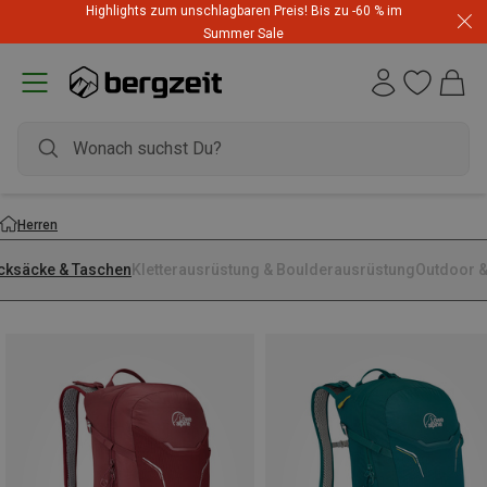
Highlights zum unschlagbaren Preis! Bis zu -60 % im
Summer Sale
Herren
cksäcke & Taschen
Kletterausrüstung & Boulderausrüstung
Outdoor &