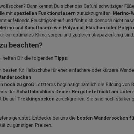
wollsocken? Dann kennst Du sicher das Gefühl schwitziger Füße
lle mit
speziellen Funktionsfasern
zurückzugreifen.
Merino-W
mt anfallende Feuchtigkeit auf und fühlt sich dennoch nicht nass 
Merino und Kunstfasern wie Polyamid, Elasthan oder Polypr
für ein optimales Klima sorgen und zugleich strapazierfähig sind.
zu beachten?
 helfen Dir die folgenden
Tipps
:
m besten für Halbschuhe für eher einfachere oder kürzere Wander
Wandersocken
n noch zu groß
Letzteres begünstigt nämlich die Bildung von B
dass der
Schaftabschluss Deiner Bergstiefel nicht am Unter
t Du auf
Trekkingsocken
zurückgreifen. Sie sind noch stärker 
tens gerüstet. Entdecke bei uns die
besten Wandersocken fü
tät zu günstigen Preisen.