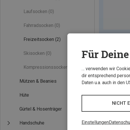
Laufsocken
(0)
Fahrradsocken
(0)
Freizeitsocken
(2)
Für Deine 
Skisocken
(0)
Kompressionssocken
(0)
… verwenden wir Cookies
dir entsprechend person
Mützen & Beanies
Daten u.a. auch in den 
Hüte
NICHT 
Gürtel & Hosenträger
Einstellungen
Datenschu
Handschuhe