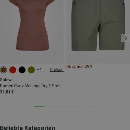
Du sparst 39%
Größen
+4
XS
S
M
L
XL
XXL
Salewa
Damen Puez Melange Dry T-Shirt
31,81 €
Beliebte Kategorien