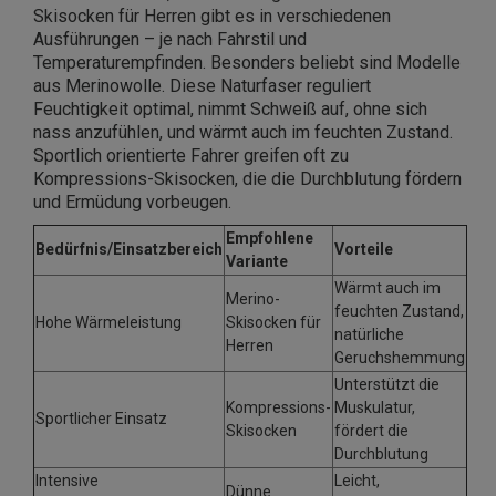
Skisocken für Herren gibt es in verschiedenen
Ausführungen – je nach Fahrstil und
Temperaturempfinden. Besonders beliebt sind Modelle
aus Merinowolle. Diese Naturfaser reguliert
Feuchtigkeit optimal, nimmt Schweiß auf, ohne sich
nass anzufühlen, und wärmt auch im feuchten Zustand.
Sportlich orientierte Fahrer greifen oft zu
Kompressions-Skisocken, die die Durchblutung fördern
und Ermüdung vorbeugen.
Empfohlene
Bedürfnis/Einsatzbereich
Vorteile
Variante
Wärmt auch im
Merino-
feuchten Zustand,
Hohe Wärmeleistung
Skisocken für
natürliche
Herren
Geruchshemmung
Unterstützt die
Kompressions-
Muskulatur,
Sportlicher Einsatz
Skisocken
fördert die
Durchblutung
Intensive
Leicht,
Dünne