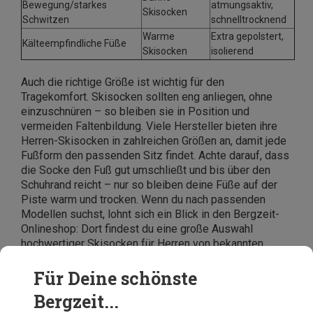
Bewegung/starkes
atmungsaktiv,
Skisocken
Schwitzen
schnelltrocknend
Warme
Extra gepolstert,
Kälteempfindliche Füße
Skisocken
isolierend
Auch die richtige Größe ist wichtig für den
Tragekomfort. Skisocken sollten eng anliegen, ohne
einzuschnüren – so bleiben sie in Position und
vermeiden Faltenbildung. Viele Hersteller bieten ihre
Herren-Skisocken in zahlreichen Größen an, damit jede
Fußform den passenden Sitz findet. Achte darauf, dass
die Socke den Fuß gut umschließt und bis über den
Schuhrand reicht – nur so bleiben deine Füße auf der
Piste warm und trocken. Wenn du nach passenden
Modellen suchst, lohnt sich ein Blick in den Bergzeit-
Onlineshop: Dort findest du eine große Auswahl
hochwertiger Skisocken für Herren von bekannten
Marken wie Falke, Ortovox, Rohner oder CEP – für jede
Passform, jedes Materialbedürfnis und jeden Anspruch.
Für Deine schönste
Bergzeit...