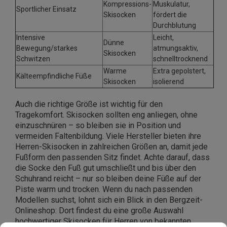
Kompressions-
Muskulatur,
Sportlicher Einsatz
Skisocken
fördert die
Durchblutung
Intensive
Leicht,
Dünne
Bewegung/starkes
atmungsaktiv,
Skisocken
Schwitzen
schnelltrocknend
Warme
Extra gepolstert,
Kälteempfindliche Füße
Skisocken
isolierend
Auch die richtige Größe ist wichtig für den
Tragekomfort. Skisocken sollten eng anliegen, ohne
einzuschnüren – so bleiben sie in Position und
vermeiden Faltenbildung. Viele Hersteller bieten ihre
Herren-Skisocken in zahlreichen Größen an, damit jede
Fußform den passenden Sitz findet. Achte darauf, dass
die Socke den Fuß gut umschließt und bis über den
Schuhrand reicht – nur so bleiben deine Füße auf der
Piste warm und trocken. Wenn du nach passenden
Modellen suchst, lohnt sich ein Blick in den Bergzeit-
Onlineshop: Dort findest du eine große Auswahl
hochwertiger Skisocken für Herren von bekannten