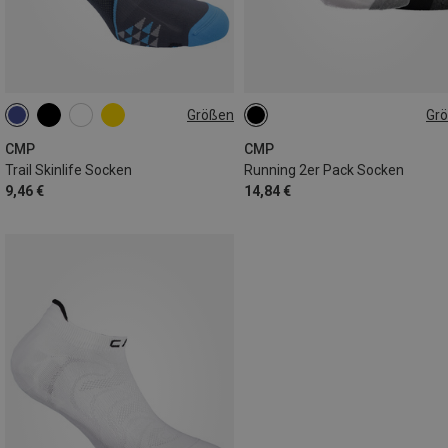
Größen
Gr
43|44|45
46|47|48
36|37|38
39|40|41|42
43|44|45
46|47|48
CMP
CMP
Trail Skinlife Socken
Running 2er Pack Socken
9,46 €
14,84 €