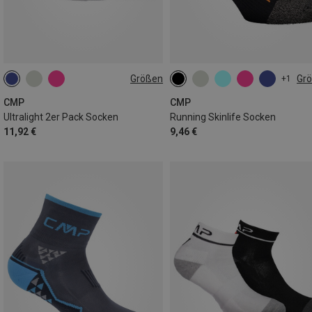
Größen
Gr
+1
36|37|38
39|40|41|42
36|37|38
39|40|41|42
43|44|45
46|47|48
43|44|45
46|47|48
CMP
CMP
Ultralight 2er Pack Socken
Running Skinlife Socken
11,92 €
9,46 €