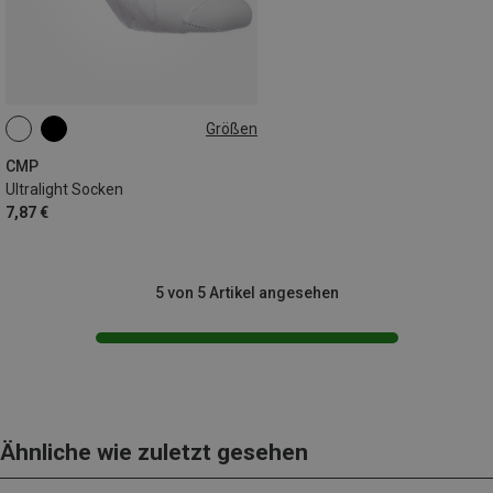
Größen
36|37|38
39|40|41|42
43|44|45
46|47|48
CMP
Ultralight Socken
7,87 €
5 von 5 Artikel angesehen
Ähnliche wie zuletzt gesehen