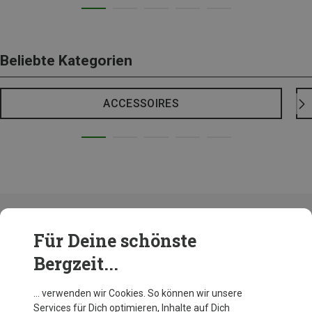
Beliebte Kategorien
ACCESSOIRES
Für Deine schönste
Bergzeit...
DynamicContent{businessKey=250502_boxtop1_list1_wkz_cep_
sportsocken - 86683}
… verwenden wir Cookies. So können wir unsere
Services für Dich optimieren, Inhalte auf Dich