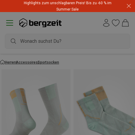
Highlights zum unschlagbaren Preis! Bis zu -60 % im
Summer Sale
Herren
Accessoires
Sportsocken