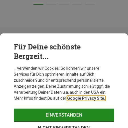
Für Deine schönste
Bergzeit...
DynamicContent{businessKey=250502_boxtop1_list1_wkz_cep_
sportsocken - 86683}
… verwenden wir Cookies. So können wir unsere
Services für Dich optimieren, Inhalte auf Dich
zuschneiden und dir entsprechend personalisierte
Anzeigen zeigen. Deine Zustimmung schließt ggf. die
Verarbeitung Deiner Daten u.a. auch in den USA ein.
Mehr Infos findest Du auf der
Google Privacy Site.
EINVERSTANDEN
NICHT EINVERSTANDEN