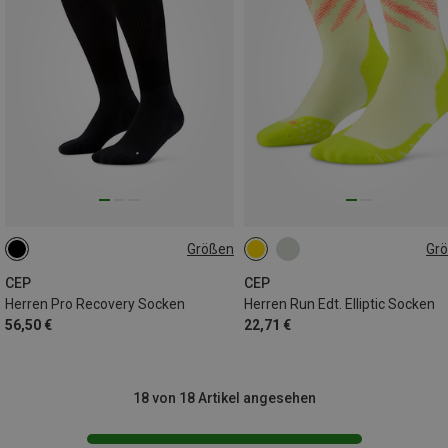
Größen
Gr
39|40|41|42
45|46|47|48|49
39|40|41|42
42|43|44|45
CEP
CEP
Herren Pro Recovery Socken
Herren Run Edt. Elliptic Socken
56,50 €
22,71 €
18 von 18 Artikel angesehen