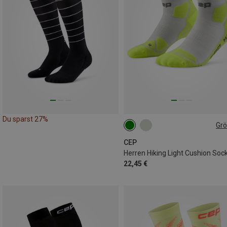
Du sparst 27%
Gr
39|40|41|42
42|43|44|45
45|46|47|48|49
CEP
Herren Hiking Light Cushion Soc
22,45 €