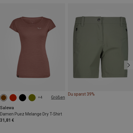
Du sparst 39%
Größen
+4
XS
S
M
L
XL
XXL
Salewa
Damen Puez Melange Dry T-Shirt
31,81 €