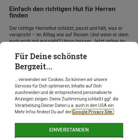
Einfach den richtigen Hut für Herren
finden
Der richtige Herrenhut schützt, passt und hält, was er
verspricht – im Alltag wie auf Reisen. Und wenn er dann
auch noch gut aussieht? Umso besser. Jetzt online im
Bergzeit-Shop stöbern und Deinen neuen Lieblingshut
entdecken – für draußen, fürs Angeln, für jeden Tag.
Für Deine schönste
Bergzeit...
… verwenden wir Cookies. So können wir unsere
Services für Dich optimieren, Inhalte auf Dich
zuschneiden und dir entsprechend personalisierte
Anzeigen zeigen. Deine Zustimmung schließt ggf. die
Verarbeitung Deiner Daten u.a. auch in den USA ein.
Mehr Infos findest Du auf der
Google Privacy Site.
EINVERSTANDEN