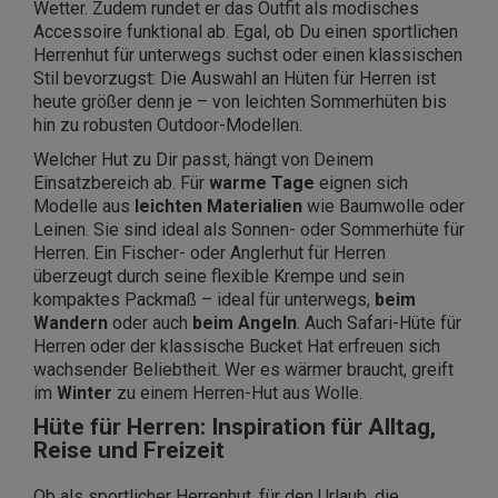
Wetter. Zudem rundet er das Outfit als modisches
Accessoire funktional ab. Egal, ob Du einen sportlichen
Herrenhut für unterwegs suchst oder einen klassischen
Stil bevorzugst: Die Auswahl an Hüten für Herren ist
heute größer denn je – von leichten Sommerhüten bis
hin zu robusten Outdoor-Modellen.
Welcher Hut zu Dir passt, hängt von Deinem
Einsatzbereich ab. Für
warme Tage
eignen sich
Modelle aus
leichten Materialien
wie Baumwolle oder
Leinen. Sie sind ideal als Sonnen- oder Sommerhüte für
Herren. Ein Fischer- oder Anglerhut für Herren
überzeugt durch seine flexible Krempe und sein
kompaktes Packmaß – ideal für unterwegs,
beim
Wandern
oder auch
beim Angeln
. Auch Safari-Hüte für
Herren oder der klassische Bucket Hat erfreuen sich
wachsender Beliebtheit. Wer es wärmer braucht, greift
im
Winter
zu einem Herren-Hut aus Wolle.
Hüte für Herren: Inspiration für Alltag,
Reise und Freizeit
Ob als sportlicher Herrenhut, für den Urlaub, die