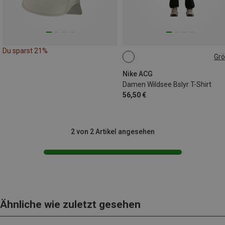
Du sparst 21%
Gr
XS
S
M
L
Nike ACG
Damen Wildsee Bslyr T-Shirt
56,50 €
2 von 2 Artikel angesehen
Ähnliche wie zuletzt gesehen