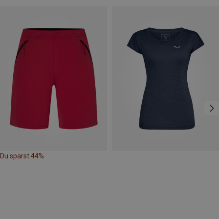
Du sparst 44%