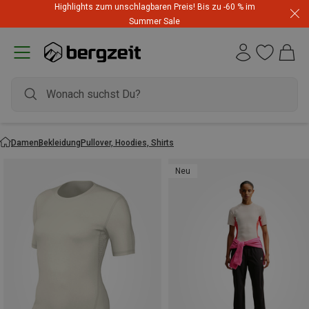
Highlights zum unschlagbaren Preis! Bis zu -60 % im
Summer Sale
Damen
Bekleidung
Pullover, Hoodies, Shirts
Neu