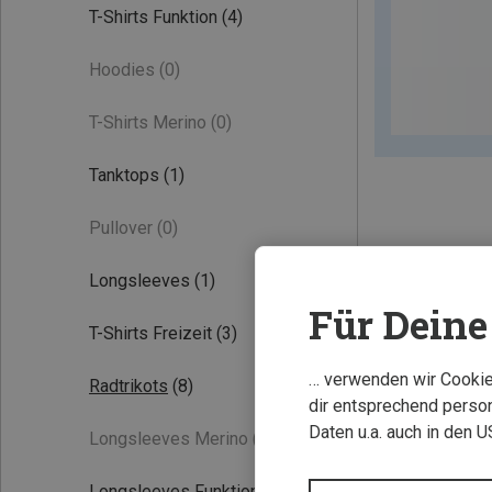
T-Shirts Funktion
(4)
Hoodies
(0)
T-Shirts Merino
(0)
Tanktops
(1)
Pullover
(0)
Longsleeves
(1)
Für Deine 
T-Shirts Freizeit
(3)
… verwenden wir Cookies
Radtrikots
(8)
dir entsprechend person
Daten u.a. auch in den 
Longsleeves Merino
(0)
Longsleeves Funktion
(1)