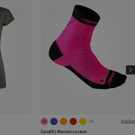
Größen
+3
35|36|37|38
39|40|41|42
43|44|45|46
Dynafit | Wandersocken