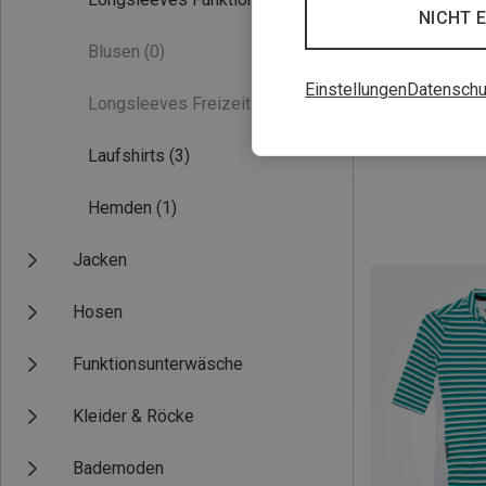
NICHT 
Blusen
(0)
Einstellungen
Datenschu
Longsleeves Freizeit
(0)
Du sparst 22%
Laufshirts
(3)
Hemden
(1)
Jacken
Hosen
Funktionsunterwäsche
Kleider & Röcke
Bademoden