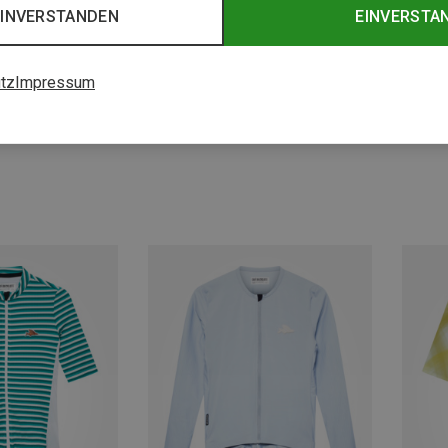
EINVERSTANDEN
EINVERSTA
tz
Impressum
Du sparst 20%
Du spa