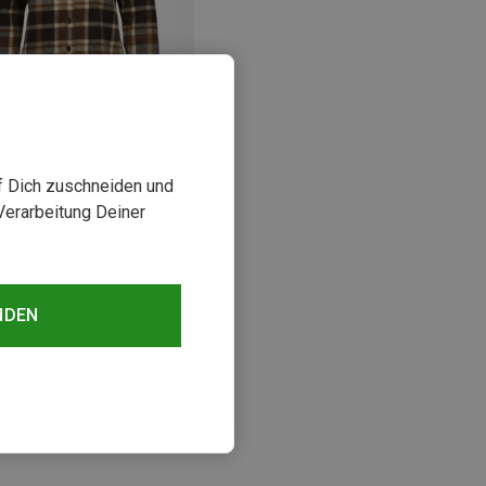
uf Dich zuschneiden und
rst 56%
Verarbeitung Deiner
sehen
NDEN