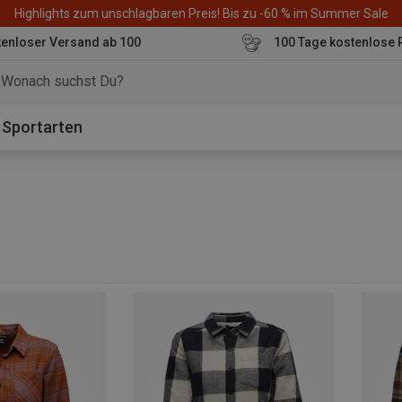
Highlights zum unschlagbaren Preis! Bis zu -60 % im Summer Sale
enloser Versand ab 100
100 Tage kostenlose 
o
Sportarten