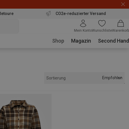
Retoure
CO2e-reduzierter Versand
Mein Konto
Wunschliste
Warenkorb
Shop
Magazin
Second Hand
Empfohlen
Sortierung