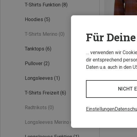
T-Shirts Funktion
(8)
Hoodies
(5)
Für Deine 
T-Shirts Merino
(0)
Tanktops
(6)
… verwenden wir Cookies
Du sparst 19%
dir entsprechend person
Pullover
(2)
Daten u.a. auch in den 
Longsleeves
(1)
NICHT 
T-Shirts Freizeit
(6)
Radtrikots
(0)
Einstellungen
Datenschu
Longsleeves Merino
(0)
Longsleeves Funktion
(1)