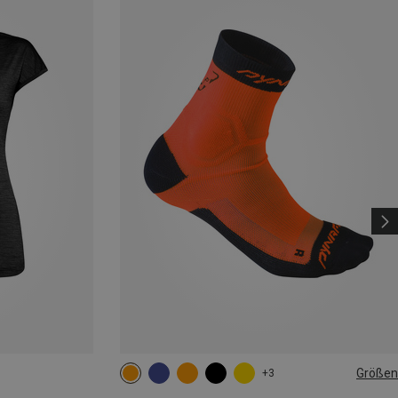
Größen
+3
35|36|37|38
39|40|41|42
43|44|45|46