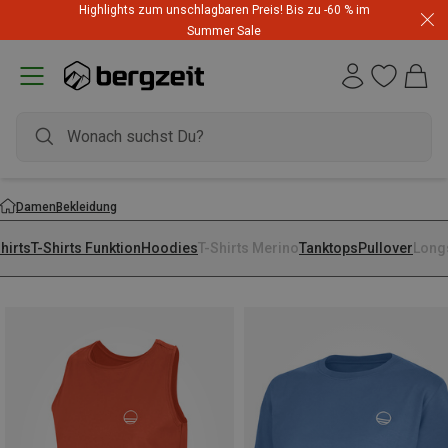
Highlights zum unschlagbaren Preis! Bis zu -60 % im
Summer Sale
Damen
Bekleidung
hirts
T-Shirts Funktion
Hoodies
T-Shirts Merino
Tanktops
Pullover
Long