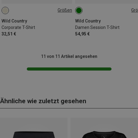
Größen
Gr
XXS
XS
S
M
L
S
XL
Wild Country
Wild Country
Corporate T-Shirt
Damen Session T-Shirt
32,51 €
54,95 €
11 von 11 Artikel angesehen
Ähnliche wie zuletzt gesehen