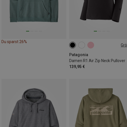
Du sparst 26%
Gr
XS
S
M
L
XL
Patagonia
Damen R1 Air Zip Neck Pullover
139,95 €