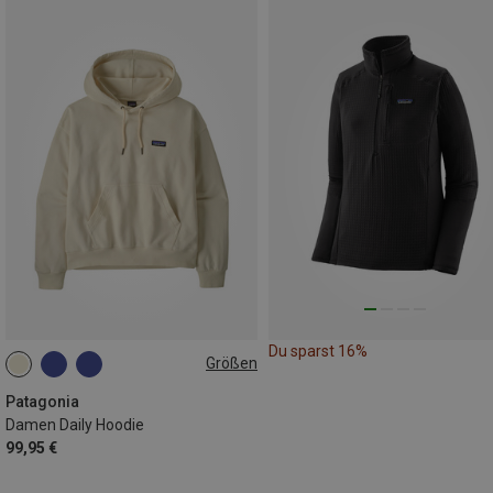
Du sparst 16%
Größen
XS
S
M
L
XL
Patagonia
Damen Daily Hoodie
99,95 €