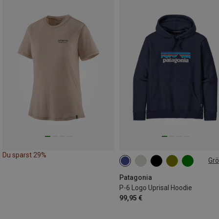
Du sparst 29%
Gr
XS
S
M
L
XL
XXL
Patagonia
P-6 Logo Uprisal Hoodie
99,95 €