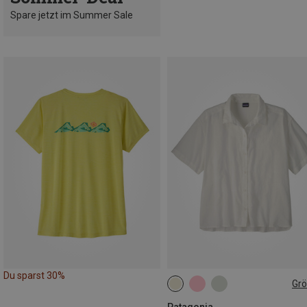
Spare jetzt im Summer Sale
Du sparst 30%
Gr
S
M
L