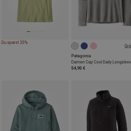
Du sparst 25%
Gr
XS
S
M
XL
Patagonia
Damen Cap Cool Daily Longslee
54,95 €