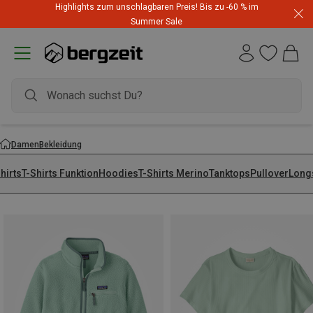
Highlights zum unschlagbaren Preis! Bis zu -60 % im
Summer Sale
Damen
Bekleidung
hirts
T-Shirts Funktion
Hoodies
T-Shirts Merino
Tanktops
Pullover
Long