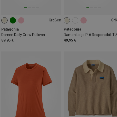
Größen
Gr
XS
S
M
L
XL
XS
S
M
L
Patagonia
Patagonia
Damen Daily Crew Pullover
Damen Logo P-6 Responsibili T-S
89,95 €
49,95 €