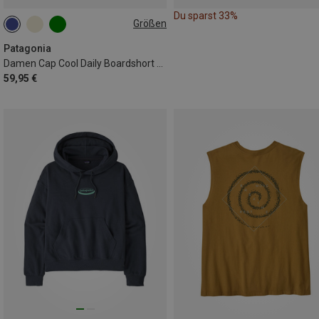
Du sparst 33%
Größen
XS
S
M
L
XL
Patagonia
Damen Cap Cool Daily Boardshort Logo T-Shirt
59,95 €