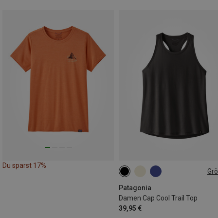
Du sparst 17%
Gr
XS
L
Patagonia
Damen Cap Cool Trail Top
39,95 €