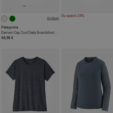
Du sparst 24%
Größen
XS
M
L
XL
Patagonia
Damen Cap Cool Daily Boardshort Logo Longsleeve
69,95 €