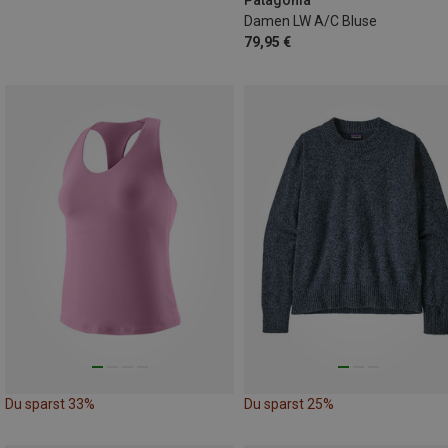
Patagonia
Damen LW A/C Bluse
79,95 €
Du sparst 33%
Du sparst 25%