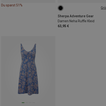
Du sparst 51%
Gr
S
Sherpa Adventure Gear
Damen Neha Ruffle Kleid
63,95 €