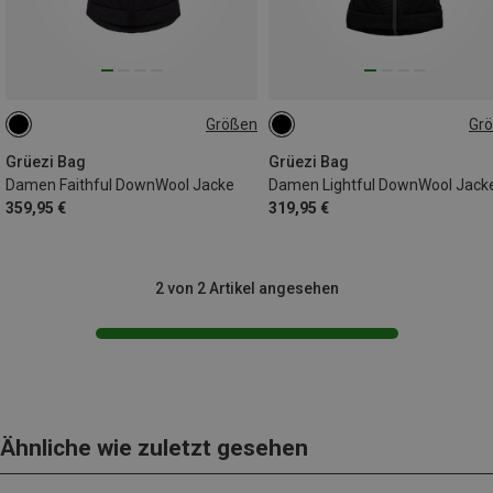
Größen
Gr
XS
S
M
L
XS
S
M
L
Grüezi Bag
Grüezi Bag
Damen Faithful DownWool Jacke
Damen Lightful DownWool Jack
359,95 €
319,95 €
2 von 2 Artikel angesehen
Ähnliche wie zuletzt gesehen