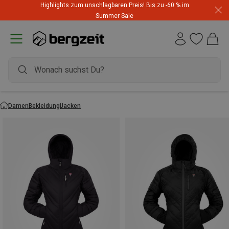
Highlights zum unschlagbaren Preis! Bis zu -60 % im
Summer Sale
Damen
Bekleidung
Jacken