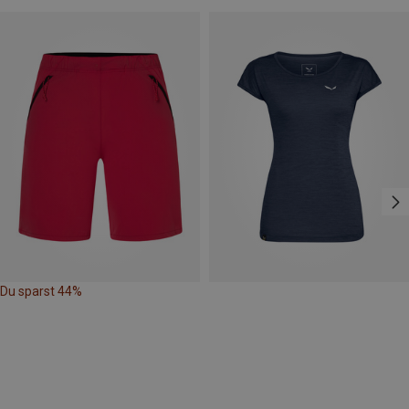
Du sparst 44%