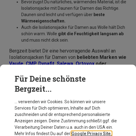
Bevorzugst Du natürliches, wärmendes Material, ist die
Isolationsjacke mit Daunen für Damen das Richtige.
Daunen sind leicht und verfügen über
beste
Wärmeeigenschaften.
Auch die Isolationsjacke für Damen aus Wolle hält Dich
schön warm. Wolle
gibt die Feuchtigkeit langsam ab
und muss nicht dick sein.
Bergzeit bietet Dir eine hervorragende Auswahl an
Isolationsjacken für Damen von
beliebten Marken wie
Vaude
,
CMP
,
Dynafit
,
Salewa
,
Ortovox
oder
Mammut
. Wähle für Dich die passende Jacke aus und
spare dank unserer
günstigen Preise
.
Für Deine schönste
Bergzeit...
… verwenden wir Cookies. So können wir unsere
Services für Dich optimieren, Inhalte auf Dich
zuschneiden und dir entsprechend personalisierte
Anzeigen zeigen. Deine Zustimmung schließt ggf. die
Verarbeitung Deiner Daten u.a. auch in den USA ein.
Mehr Infos findest Du auf der
Google Privacy Site.