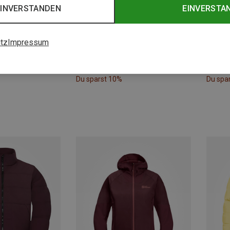
EINVERSTANDEN
EINVERSTA
tz
Impressum
Du sparst 10%
Du spa