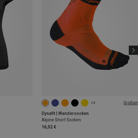
Größen
+3
35|36|37|38
39|40|41|42
43|44|45|46
Dynafit | Wandersocken
Alpine Short Socken
16,52 €