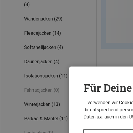
(4)
Wanderjacken
(29)
Fleecejacken
(14)
Softshelljacken
(4)
Daunenjacken
(4)
Isolationsjacken
(11)
Für Deine 
Fahrradjacken
(0)
… verwenden wir Cookies
Winterjacken
(13)
dir entsprechend person
Daten u.a. auch in den 
Parkas & Mäntel
(11)
Laufjacken
(0)