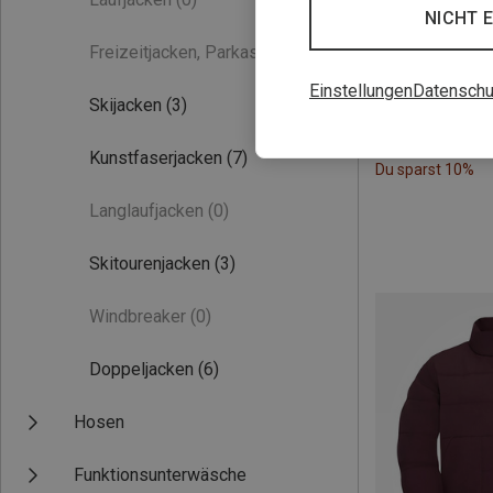
NICHT 
Freizeitjacken, Parkas
(0)
Einstellungen
Datenschu
Skijacken
(3)
Kunstfaserjacken
(7)
Du sparst 10%
Langlaufjacken
(0)
Skitourenjacken
(3)
Windbreaker
(0)
Doppeljacken
(6)
Hosen
Funktionsunterwäsche