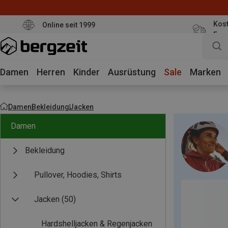
Kost
Online seit 1999
Eur
Damen
Herren
Kinder
Ausrüstung
Sale
Marken
Damen
Bekleidung
Jacken
Damen
Bekleidung
Pullover, Hoodies, Shirts
Jacken
(50)
Hardshelljacken & Regenjacken