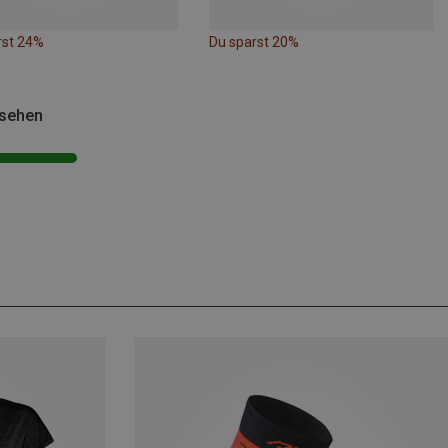
rst 24%
Du sparst 20%
esehen