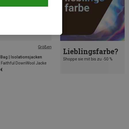
Größen
Lieblingsfarbe?
S
M
L
 Bag | Isolationsjacken
Shoppe sie mit bis zu -50 %
Faithful DownWool Jacke
 €