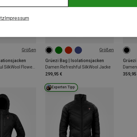
tz
Impressum
Größen
Größen
L
XL
XS
S
M
L
XS
lationsjacken
Grüezi Bag | Isolationsjacken
Grüezi
Damen Refreshful SilkWool Flower Reverse Jacke
Damen Refreshful SilkWool Jacke
Damen 
299,95 €
359,95
Experten Tipp