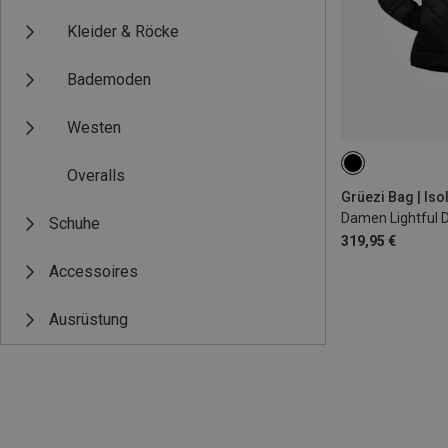
Kleider & Röcke
Bademoden
Westen
XS
S
M
Overalls
Grüezi Bag | Iso
Damen Lightful
Schuhe
319,95 €
Accessoires
Ausrüstung