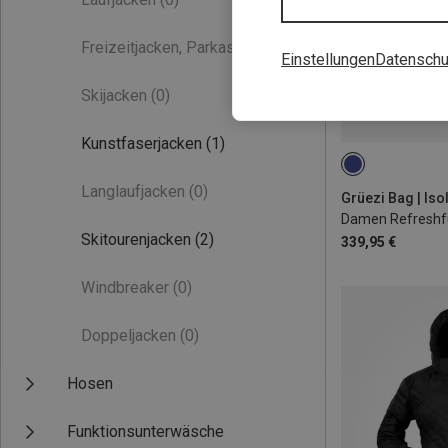
Freizeitjacken, Parkas
(0)
Einstellungen
Datenschu
Skijacken
(0)
Kunstfaserjacken
(1)
XS
S
M
Langlaufjacken
(0)
Grüezi Bag | Iso
Skitourenjacken
(2)
339,95 €
Windbreaker
(0)
Doppeljacken
(0)
Hosen
Funktionsunterwäsche