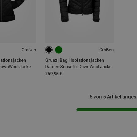
Größen
Größen
L
XS
S
M
L
lationsjacken
Grüezi Bag | Isolationsjacken
 DownWool Jacke
Damen Senseful DownWool Jacke
259,95 €
5 von 5 Artikel ange