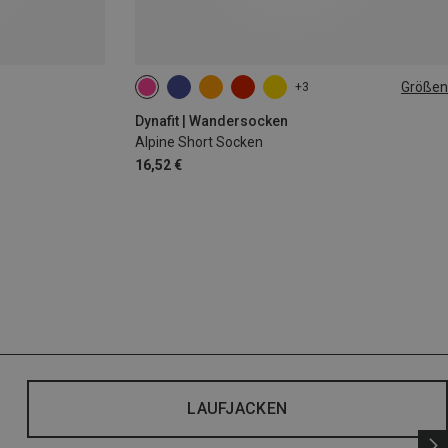
Größen
+3
35|36|37|38
39|40|41|42
43|44|45|46
Dynafit | Wandersocken
Alpine Short Socken
16,52 €
LAUFJACKEN