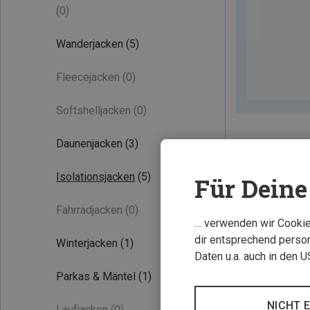
(0)
Wanderjacken
(5)
Fleecejacken
(0)
Softshelljacken
(0)
Daunenjacken
(3)
Isolationsjacken
(5)
Für Deine 
Experten Tipp
Fahrradjacken
(0)
… verwenden wir Cookies
dir entsprechend person
Winterjacken
(1)
Daten u.a. auch in den 
Parkas & Mäntel
(1)
NICHT 
Laufjacken
(0)