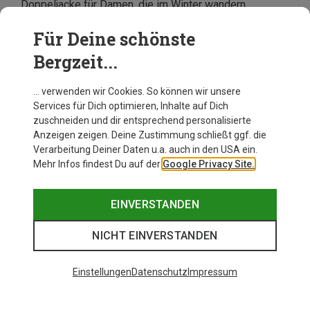
Doppeljacke für Damen, die im Winter wandern
möchten - mit einer 3-in-1 Multifunktionsjacke machst
Du jederzeit eine gute Figur.
Für Deine schönste
Bergzeit...
… verwenden wir Cookies. So können wir unsere
Services für Dich optimieren, Inhalte auf Dich
zuschneiden und dir entsprechend personalisierte
Anzeigen zeigen. Deine Zustimmung schließt ggf. die
Verarbeitung Deiner Daten u.a. auch in den USA ein.
Mehr Infos findest Du auf der
Google Privacy Site.
EINVERSTANDEN
NICHT EINVERSTANDEN
Einstellungen
Datenschutz
Impressum