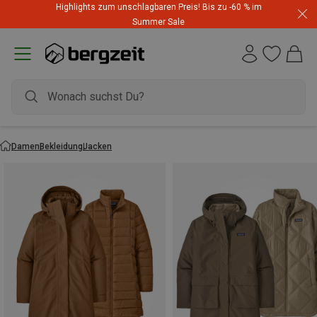
Highlights zum unschlagbaren Preis! Bis zu -60 % im
Summer Sale
Damen
Bekleidung
Jacken