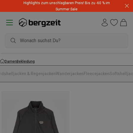
Highlights zum unschlagbaren Preis! Bis zu -60 % im
Summer Sale
Damen
Bekleidung
rdshelljacken & Regenjacken
Wanderjacken
Fleecejacken
Softshellja