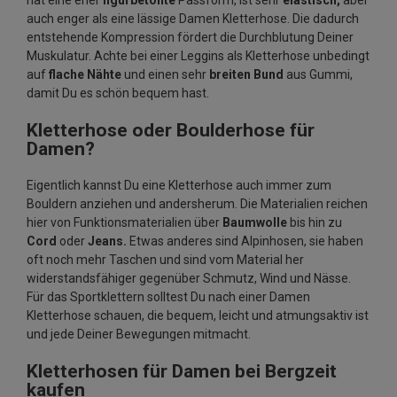
hat eine eher
figurbetonte
Passform, ist sehr
elastisch,
aber
auch enger als eine lässige Damen Kletterhose. Die dadurch
entstehende Kompression fördert die Durchblutung Deiner
Muskulatur. Achte bei einer Leggins als Kletterhose unbedingt
auf
flache Nähte
und einen sehr
breiten Bund
aus Gummi,
damit Du es schön bequem hast.
Kletterhose oder Boulderhose für
Damen?
Eigentlich kannst Du eine Kletterhose auch immer zum
Bouldern anziehen und andersherum. Die Materialien reichen
hier von Funktionsmaterialien über
Baumwolle
bis hin zu
Cord
oder
Jeans.
Etwas anderes sind Alpinhosen, sie haben
oft noch mehr Taschen und sind vom Material her
widerstandsfähiger gegenüber Schmutz, Wind und Nässe.
Für das Sportklettern solltest Du nach einer Damen
Kletterhose schauen, die bequem, leicht und atmungsaktiv ist
und jede Deiner Bewegungen mitmacht.
Kletterhosen für Damen bei Bergzeit
kaufen