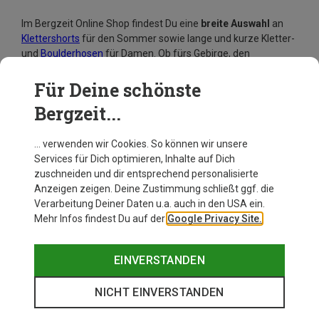
Im Bergzeit Online Shop findest Du eine
breite Auswahl
an
Klettershorts
für den Sommer sowie lange und kurze Kletter-
und
Boulderhosen
für Damen. Ob fürs Gebirge, den
Klettergarten oder die Boulderhalle: Wir haben bekannte
Hersteller wie
E9
,
Adidas Terrex
,
Patagonia
,
Salewa
,
Maloja
Für Deine schönste
und
Ortovox
im Sortiment. Sobald Du die passende Damen
Bergzeit...
Kletterhose gefunden hast, steht Deinem Ausflug in die
Vertikale nichts mehr im Wege.
… verwenden wir Cookies. So können wir unsere
Services für Dich optimieren, Inhalte auf Dich
zuschneiden und dir entsprechend personalisierte
Anzeigen zeigen. Deine Zustimmung schließt ggf. die
Verarbeitung Deiner Daten u.a. auch in den USA ein.
Mehr Infos findest Du auf der
Google Privacy Site.
EINVERSTANDEN
NICHT EINVERSTANDEN