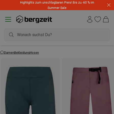
Highlights zum unschlagbaren Preis! Bis zu -60 % im
Summer Sale
Damen
Bekleidung
Hosen