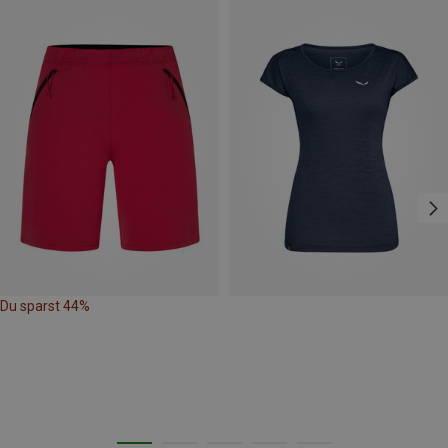
Du sparst 44%