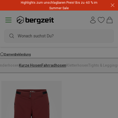
Highlights zum unschlagbaren Preis! Bis zu -60 % im
Summer Sale
Damen
Bekleidung
nderhosen
Kurze Hosen
Fahrradhosen
Kletterhosen
Tights & Legging