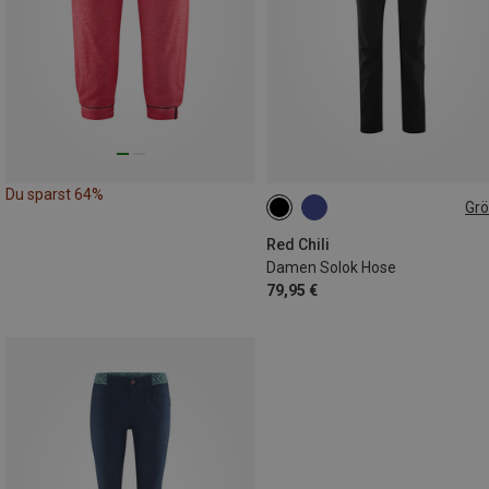
Du sparst 64%
Gr
XS
S
L
Red Chili
Damen Solok Hose
79,95 €