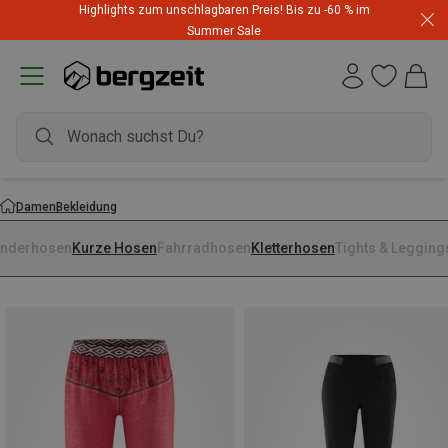
Highlights zum unschlagbaren Preis! Bis zu -60 % im
Summer Sale
Damen
Bekleidung
nderhosen
Kurze Hosen
Fahrradhosen
Kletterhosen
Tights & Legging