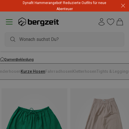
Dynafit Hammerangebot! Reduzierte Outfits für neue
Abenteuer
Damen
Bekleidung
nderhosen
Kurze Hosen
Fahrradhosen
Kletterhosen
Tights & Legging