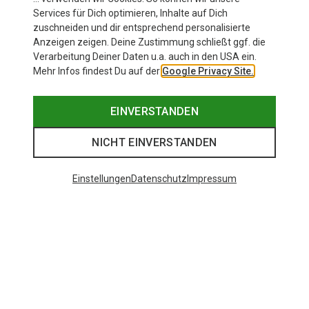
Du sparst 42%
Größen
Services für Dich optimieren, Inhalte auf Dich
+5
XS
S
M
L
zuschneiden und dir entsprechend personalisierte
Salewa
Anzeigen zeigen. Deine Zustimmung schließt ggf. die
Damen Puez Melange Dry T-Shirt
Verarbeitung Deiner Daten u.a. auch in den USA ein.
34,95 €
Mehr Infos findest Du auf der
Google Privacy Site.
EINVERSTANDEN
NICHT EINVERSTANDEN
Beliebte Kategorien
Einstellungen
Datenschutz
Impressum
BEKLEIDUNG