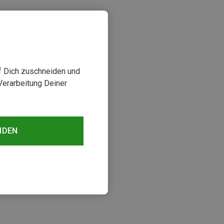
uf Dich zuschneiden und
Verarbeitung Deiner
NDEN
sehen