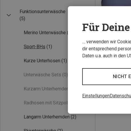
Funktionsunterwäsche
(5)
Für Deine 
Merino Unterwäsche
(5)
… verwenden wir Cookies
Sport-BHs
(1)
dir entsprechend person
Daten u.a. auch in den 
Du sparst bis 38
Kurze Unterhosen
(1)
Unterwäsche Sets
(0)
NICHT 
Kurzarm Unterhemden
(0)
Einstellungen
Datenschu
Radhosen mit Sitzpolster
(0)
Langarm Unterhemden
(2)
Skiunterwäsche
(2)