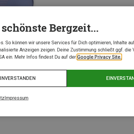
schönste Bergzeit...
. So können wir unsere Services für Dich optimieren, Inhalte a
alisierte Anzeigen zeigen. Deine Zustimmung schließt ggf. die 
USA ein. Mehr Infos findest Du auf der
Google Privacy Site.
%
EINVERSTANDEN
EINVERSTA
1 von 1 Artikel ange
tz
Impressum