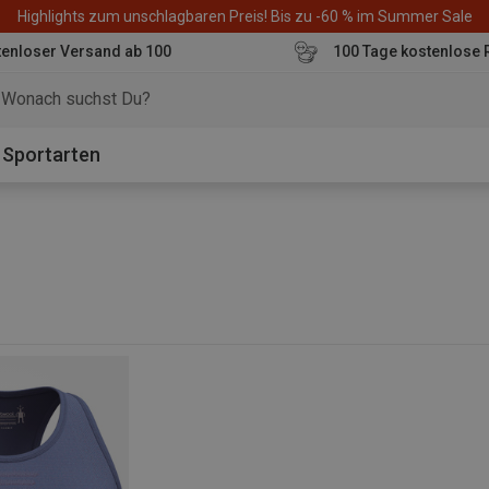
Highlights zum unschlagbaren Preis! Bis zu -60 % im Summer Sale
enloser Versand ab 100
100 Tage kostenlose 
o
Sportarten