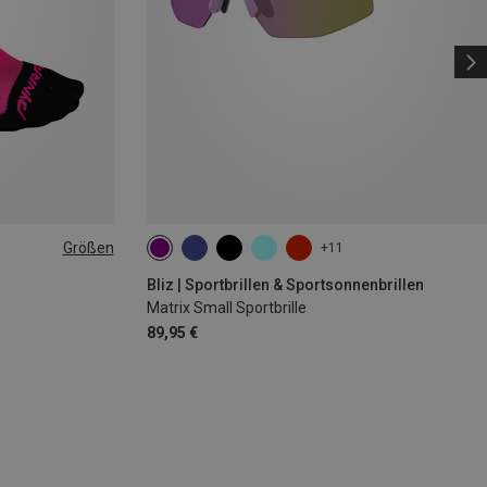
Größen
+11
|44|45|46
Bliz | Sportbrillen & Sportsonnenbrillen
Matrix Small Sportbrille
89,95 €