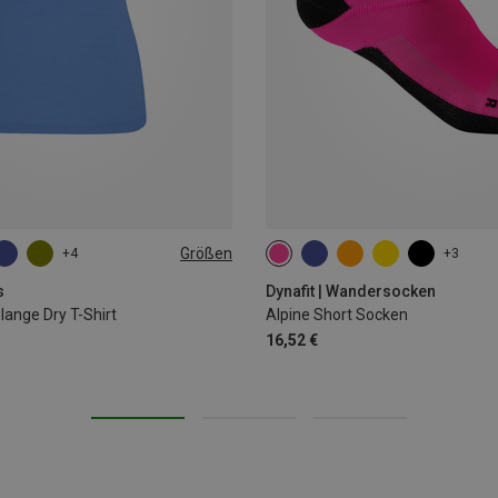
Größen
+4
+3
L
35|36|37|38
39|40|41|42
43
s
Dynafit | Wandersocken
nge Dry T-Shirt
Alpine Short Socken
16,52 €