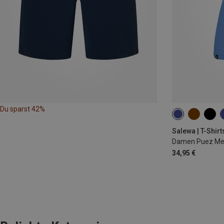
Du sparst 42%
XS
S
M
Salewa | T-Shirt
Damen Puez Mela
34,95 €