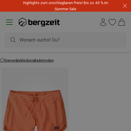
Highlights zum unschlagbaren Preis! Bis zu -60 % im
Summer Sale
Damen
Bekleidung
Bademoden