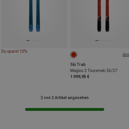
Du sparst 10%
Gr
157CM
Ski Trab
Magico 2 Tourenski 26/27
1 099,95 €
2 von 2 Artikel angesehen