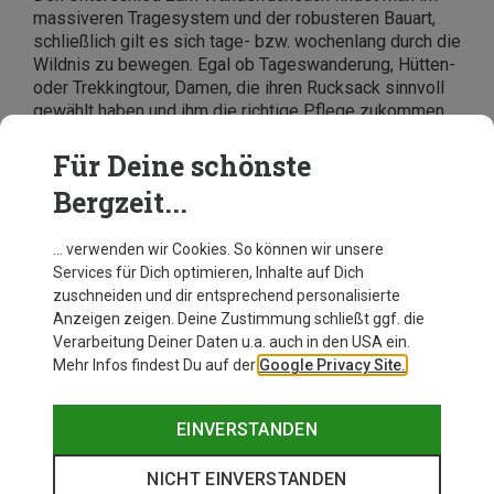
massiveren Tragesystem und der robusteren Bauart,
schließlich gilt es sich tage- bzw. wochenlang durch die
Wildnis zu bewegen. Egal ob Tageswanderung, Hütten-
oder Trekkingtour, Damen, die ihren Rucksack sinnvoll
gewählt haben und ihm die richtige Pflege zukommen
lassen, finden in ihm einen langfristigen Begleiter, der
bald einige Geschichten erzählen kann.
Für Deine schönste
Bergzeit...
… verwenden wir Cookies. So können wir unsere
Services für Dich optimieren, Inhalte auf Dich
zuschneiden und dir entsprechend personalisierte
Anzeigen zeigen. Deine Zustimmung schließt ggf. die
Verarbeitung Deiner Daten u.a. auch in den USA ein.
Mehr Infos findest Du auf der
Google Privacy Site.
EINVERSTANDEN
NICHT EINVERSTANDEN