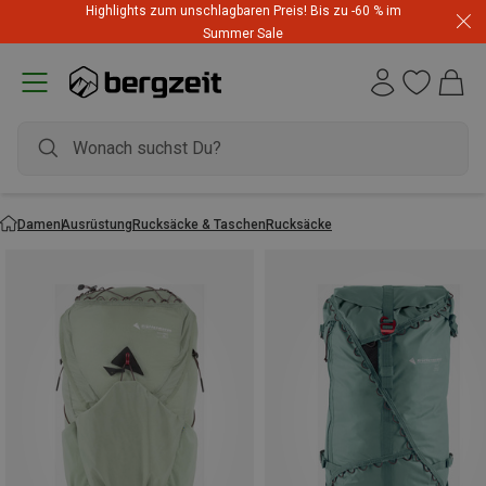
Highlights zum unschlagbaren Preis! Bis zu -60 % im
Summer Sale
Damen
Ausrüstung
Rucksäcke & Taschen
Rucksäcke