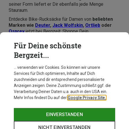
seiner Form liefert er Dir ebenfalls jede Menge
Stauraum.
Entdecke Bike-Rucksäcke für Damen von
beliebten
Marken wie
Deuter
,
Jack Wolfskin
,
Ortlieb
oder
Osprey
jetzt bei Bergzeit. Shoppe Dein
Lieblingsmodell online und spare mit Deinem Damen-
Fahrradrucksack.
Für Deine schönste
Bergzeit...
… verwenden wir Cookies. So können wir unsere
Services für Dich optimieren, Inhalte auf Dich
zuschneiden und dir entsprechend personalisierte
Anzeigen zeigen. Deine Zustimmung schließt ggf. die
Verarbeitung Deiner Daten u.a. auch in den USA ein.
Mehr Infos findest Du auf der
Google Privacy Site.
EINVERSTANDEN
NICHT EINVERSTANDEN