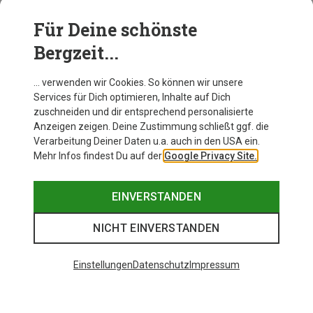
und lass ihn Dir binnen weniger Tage liefern. Bei Fragen
und Wünschen rund um Rucksäcke für Frauen stehen
Für Deine schönste
Dir unsere kompetenten Mitarbeiter unseres
Bergzeit...
Kundenservice telefonisch oder über das
Kontaktformular zur Verfügung.
… verwenden wir Cookies. So können wir unsere
Services für Dich optimieren, Inhalte auf Dich
zuschneiden und dir entsprechend personalisierte
Anzeigen zeigen. Deine Zustimmung schließt ggf. die
Verarbeitung Deiner Daten u.a. auch in den USA ein.
Mehr Infos findest Du auf der
Google Privacy Site.
EINVERSTANDEN
NICHT EINVERSTANDEN
Einstellungen
Datenschutz
Impressum