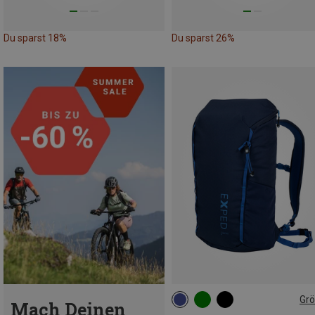
Du sparst 18%
Du sparst 26%
Gr
Mach Deinen
15L