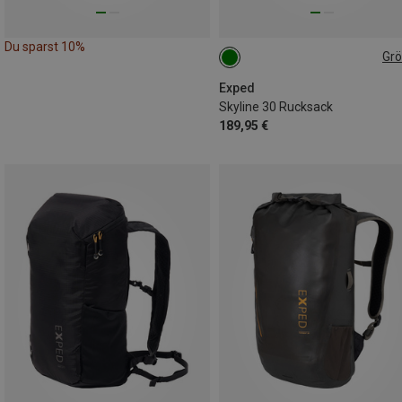
Du sparst 10%
Gr
30L | S-M
Exped
Skyline 30 Rucksack
189,95 €