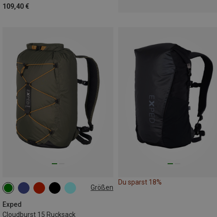
109,40 €
Du sparst 18%
Größen
15L
Exped
Cloudburst 15 Rucksack