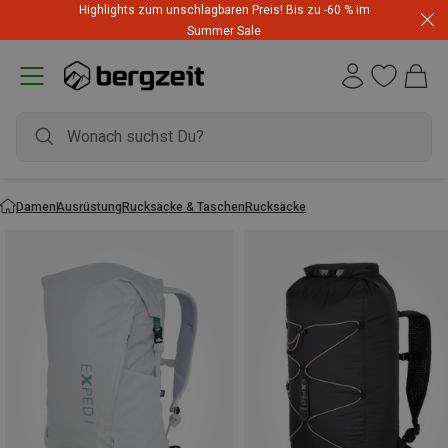
Highlights zum unschlagbaren Preis! Bis zu -60 % im
Summer Sale
Damen
Ausrüstung
Rucksäcke & Taschen
Rucksäcke