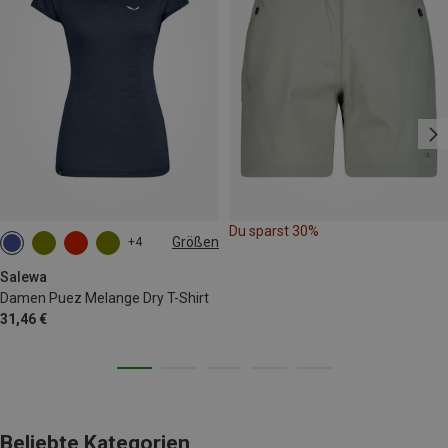
Du sparst 30%
Größen
+4
M
L
XL
XXL
Salewa
Damen Puez Melange Dry T-Shirt
31,46 €
Beliebte Kategorien