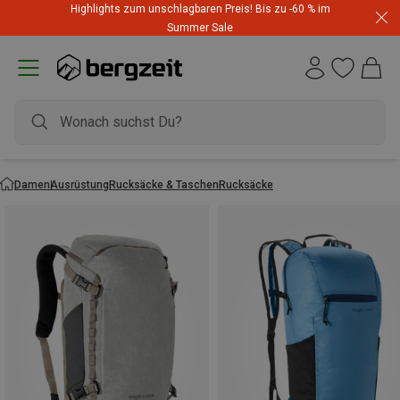
Highlights zum unschlagbaren Preis! Bis zu -60 % im
Summer Sale
Damen
Ausrüstung
Rucksäcke & Taschen
Rucksäcke