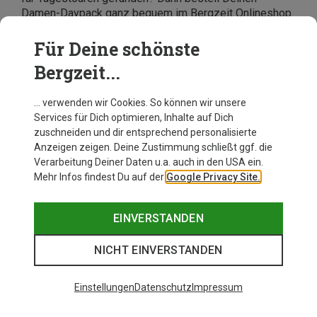
Damen-Daypack ganz bequem im Bergzeit Onlineshop
und lass ihn Dir binnen weniger Tage liefern. Bei Fragen
und Wünschen rund um Rucksäcke für Frauen stehen
Für Deine schönste
Dir unsere kompetenten Mitarbeiter unseres
Bergzeit...
Kundenservice telefonisch oder über das
Kontaktformular zur Verfügung.
… verwenden wir Cookies. So können wir unsere
Services für Dich optimieren, Inhalte auf Dich
zuschneiden und dir entsprechend personalisierte
Anzeigen zeigen. Deine Zustimmung schließt ggf. die
Verarbeitung Deiner Daten u.a. auch in den USA ein.
Mehr Infos findest Du auf der
Google Privacy Site.
EINVERSTANDEN
NICHT EINVERSTANDEN
Einstellungen
Datenschutz
Impressum