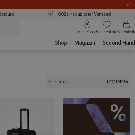
Retoure
CO2e-reduzierter Versand
Mein Konto
Wunschliste
Warenkorb
Shop
Magazin
Second Hand
Empfohlen
Sortierung