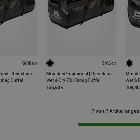
Größen
Größen
70L
40L
Mountain Equipment | Reisetaschen
Mountain Equipment | Reisetaschen
itbag Duffel
Wet & Dry 70L Kitbag Duffel
Wet & D
156,60 €
109,40
7 von 7 Artikel ange