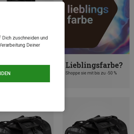
uf Dich zuschneiden und
Verarbeitung Deiner
Größen
Lieblingsfarbe?
Mountain Equipment | Reisetaschen
Shoppe sie mit bis zu -50 %
NDEN
Wet & Dry Roller Kit Bag 70L Reisetasche
 €