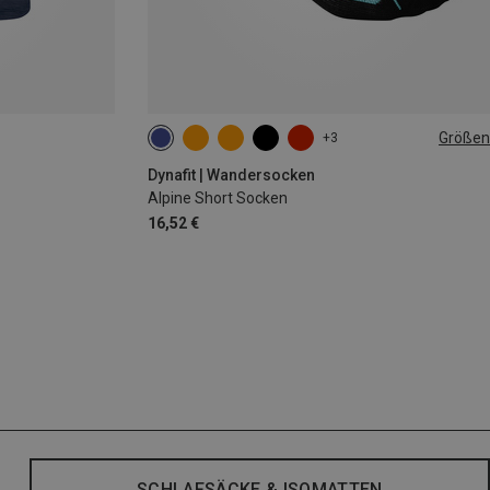
Größen
+3
35|36|37|38
39|40|41|42
43|44|45|46
Dynafit | Wandersocken
Alpine Short Socken
16,52 €
SCHLAFSÄCKE & ISOMATTEN