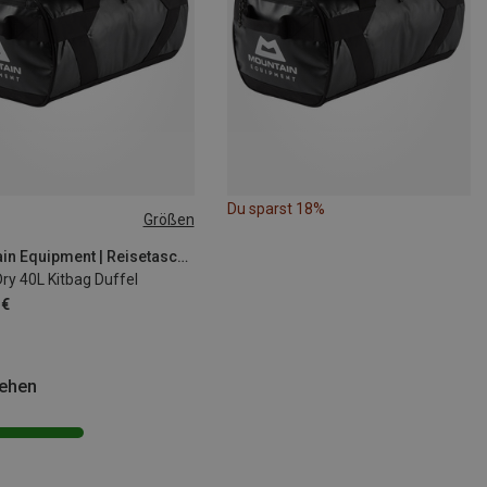
Du sparst 18%
Größen
Mountain Equipment | Reisetaschen
ry 40L Kitbag Duffel
 €
sehen