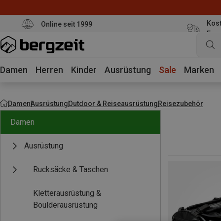
Kost
Online seit 1999
Eur
Damen
Herren
Kinder
Ausrüstung
Sale
Marken
Damen
Ausrüstung
Outdoor & Reiseausrüstung
Reisezubehör
Damen
Ausrüstung
Rucksäcke & Taschen
Kletterausrüstung &
Boulderausrüstung