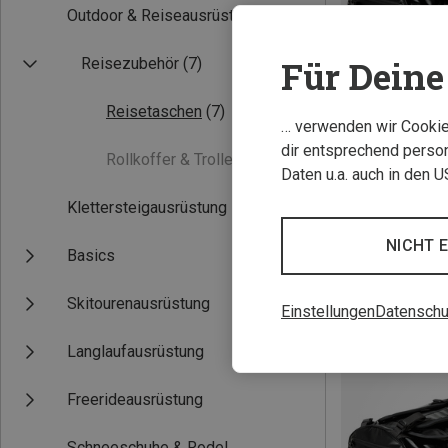
Outdoor & Reiseausrüstung
Für Deine 
Reisezubehör
(7)
Reisetaschen
(7)
… verwenden wir Cookies
dir entsprechend person
Rollkoffer & Trolleys
(0)
Daten u.a. auch in den 
Du sparst 38%
Klettersteigausrüstung
NICHT 
Basics
Skitourenausrüstung
Einstellungen
Datenschu
Langlaufausrüstung
Freerideausrüstung
Schneeschuhe & Rodel