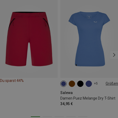
Du sparst 44%
Größen
+5
XS
S
M
L
Salewa
Damen Puez Melange Dry T-Shirt
34,95 €