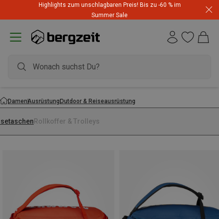
Highlights zum unschlagbaren Preis! Bis zu -60 % im
Summer Sale
Damen
Ausrüstung
Outdoor & Reiseausrüstung
isetaschen
Rollkoffer & Trolleys