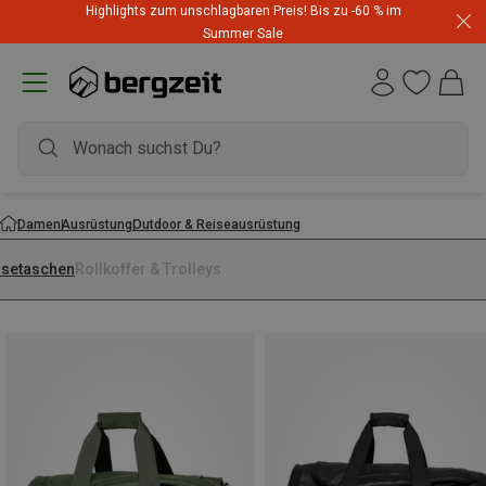
Highlights zum unschlagbaren Preis! Bis zu -60 % im
Summer Sale
Damen
Ausrüstung
Outdoor & Reiseausrüstung
isetaschen
Rollkoffer & Trolleys