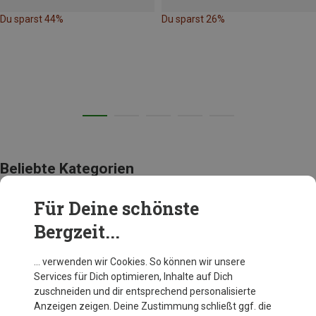
Du sparst 44%
Du sparst 26%
Beliebte Kategorien
Für Deine schönste
AUSRÜSTUNG
Bergzeit...
… verwenden wir Cookies. So können wir unsere
Services für Dich optimieren, Inhalte auf Dich
zuschneiden und dir entsprechend personalisierte
Anzeigen zeigen. Deine Zustimmung schließt ggf. die