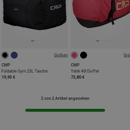
Größen
Gr
25L
40L
CMP
CMP
Foldable Gym 25L Tasche
Yahk 40l Duffel
19,95 €
73,80 €
2 von 2 Artikel angesehen