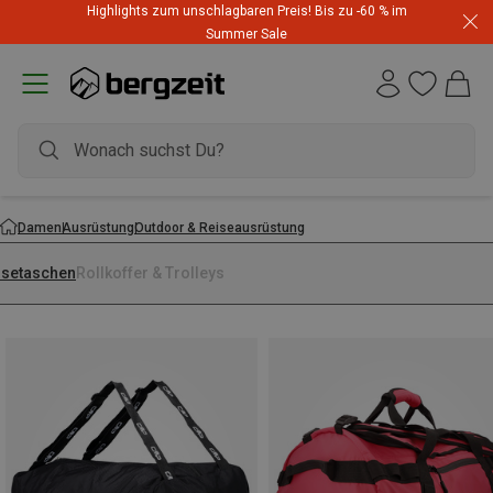
Highlights zum unschlagbaren Preis! Bis zu -60 % im
Summer Sale
Damen
Ausrüstung
Outdoor & Reiseausrüstung
isetaschen
Rollkoffer & Trolleys