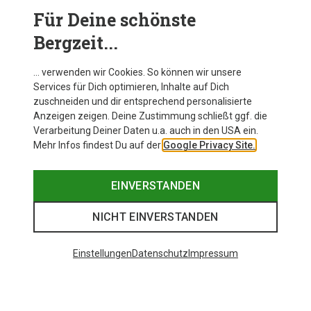
dürfen eng, aber nicht einschnürend sitzen. Viele
Für Deine schönste
Modelle, etwa von Petzl oder Mammut, bieten
Bergzeit...
elastische oder verstellbare Beinschlaufen für
individuelle Anpassung.
… verwenden wir Cookies. So können wir unsere
Services für Dich optimieren, Inhalte auf Dich
zuschneiden und dir entsprechend personalisierte
Anzeigen zeigen. Deine Zustimmung schließt ggf. die
Verarbeitung Deiner Daten u.a. auch in den USA ein.
Mehr Infos findest Du auf der
Google Privacy Site.
EINVERSTANDEN
NICHT EINVERSTANDEN
Einstellungen
Datenschutz
Impressum