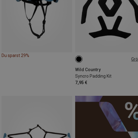
Du sparst 29%
Gr
ONE SIZE
Wild Country
Syncro Padding Kit
7,95 €