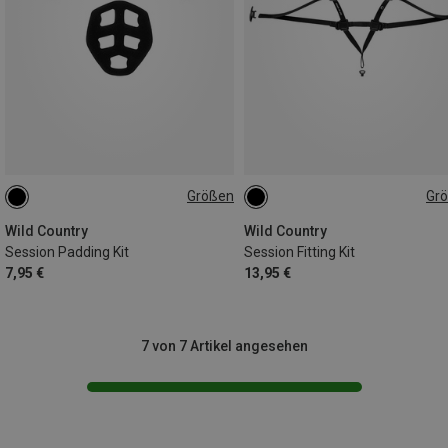
Größen
Gr
52-58CM
57-62CM
52-58CM
57-62CM
Wild Country
Wild Country
Session Padding Kit
Session Fitting Kit
7,95 €
13,95 €
7 von 7 Artikel angesehen