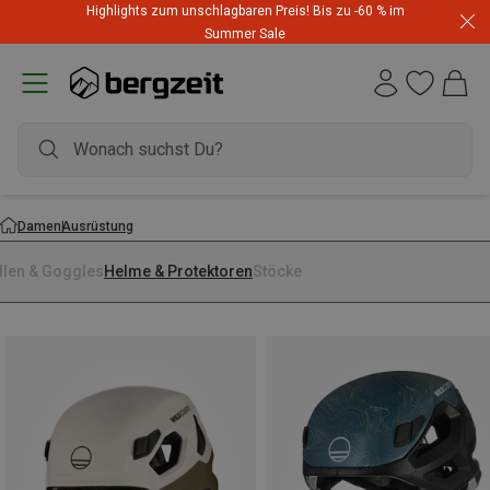
Highlights zum unschlagbaren Preis! Bis zu -60 % im
Summer Sale
Damen
Ausrüstung
illen & Goggles
Helme & Protektoren
Stöcke