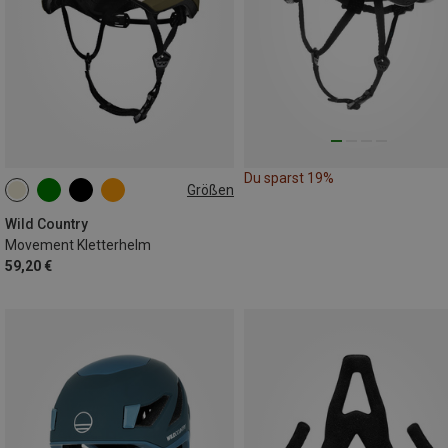
Du sparst 19%
Größen
S-M | 52-58CM
L-XL | 57-62CM
Wild Country
Movement Kletterhelm
59,20 €