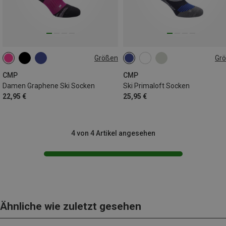
Größen
Gr
36|37|38
39|40|41|42
39|40|41|42
43|44|45
46|47|48
CMP
CMP
Damen Graphene Ski Socken
Ski Primaloft Socken
22,95 €
25,95 €
4 von 4 Artikel angesehen
Ähnliche wie zuletzt gesehen