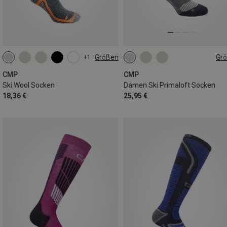
Größen
Gr
+1
36|37|38
39|40|41|42
36|37|38
39|40|41|42
43|44|45
46|47|48
CMP
CMP
Ski Wool Socken
Damen Ski Primaloft Socken
18,36 €
25,95 €