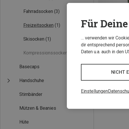
Fahrradsocken
(3)
Für Deine 
Freizeitsocken
(1)
… verwenden wir Cookies
Skisocken
(1)
dir entsprechend person
Daten u.a. auch in den 
Kompressionssocken
(0)
Du sparst 17%
Basecaps
NICHT 
Handschuhe
Einstellungen
Datenschu
Stirnbänder
Mützen & Beanies
Hüte