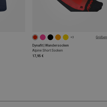
Größen
+3
39|40|41|42
43|44|45|46
Dynafit | Wandersocken
Alpine Short Socken
17,95 €