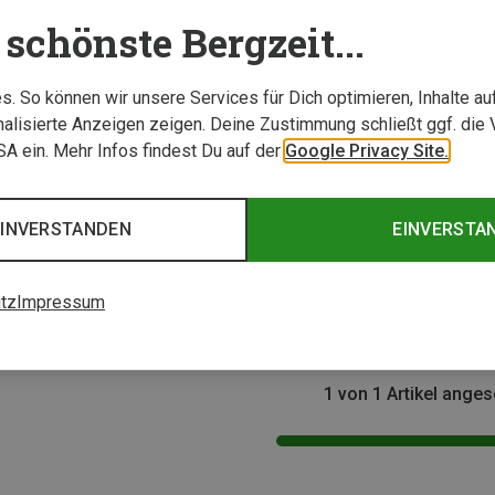
schönste Bergzeit...
. So können wir unsere Services für Dich optimieren, Inhalte a
alisierte Anzeigen zeigen. Deine Zustimmung schließt ggf. die 
USA ein. Mehr Infos findest Du auf der
Google Privacy Site.
Größen
EINVERSTANDEN
EINVERSTA
 | Hüte
tz
Impressum
1 von 1 Artikel ange