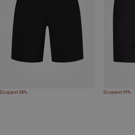
Du sparst 38%
Du sparst 39%