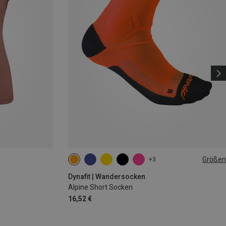
Größen
+3
35|36|37|38
39|40|41|42
43|44|45|46
Dynafit | Wandersocken
Alpine Short Socken
16,52 €