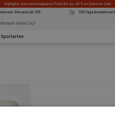
Highlights zum unschlagbaren Preis! Bis zu -60 % im Summer Sale
enloser Versand ab 100
100 Tage kostenlose 
o
Sportarten