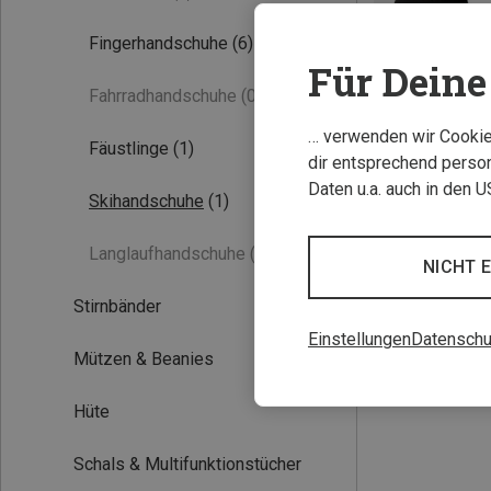
Fingerhandschuhe
(6)
Für Deine 
Fahrradhandschuhe
(0)
… verwenden wir Cookies
Fäustlinge
(1)
dir entsprechend person
Daten u.a. auch in den 
Skihandschuhe
(1)
Du sparst 31%
Langlaufhandschuhe
(0)
NICHT 
Stirnbänder
Einstellungen
Datenschu
Mützen & Beanies
Hüte
Schals & Multifunktionstücher